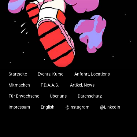
Startseite
Events, Kurse
Anfahrt, Locations
Mitmachen
F.D.A.A.S.
Artikel, News
Für Erwachsene
Über uns
Datenschutz
Impressum
English
@Instagram
@LinkedIn