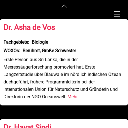
WOXO:
Berühmt
Zum
Zurück
Inhalt
nach
Spei
springen
oben
Dr. Asha de Vos
Fachgebiete:
Biologie
WOXOs:
Berühmt, Große Schwester
Erste Person aus Sri Lanka, die in der
Meeressäugerforschung promoviert hat. Erste
Langzeitstudie über Blauwale im nördlich indischen Ozean
duchgeführt, frühere Programmleiterin bei der
internationalen Union für Naturschutz und Gründerin und
Direktorin der NGO Oceanswell.
Mehr
Dr. Hayat Sindi