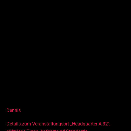
kannst! In diesem Workshop lernst du, wie aus deinen
Ideen echte Prototypen werden. Mit 3D-Druck kannst du
fast alles selbst gestalten und drucken. Lass deiner
Kreativität freien Lauf und finde heraus, wie du mit
Technik und Erfindergeist Herausforderungen meistern
kannst. Mach mit und modelliere dein eigenes, voll
funktionsfähiges Gummiband-Boot. 3D-Druck ahoi!
Ihr lernt in diesem Kurs
• 3D-Modellierung
• Grundkenntnisse über die Funktion der 3D-Drucker
Euch begleitet im Kurs
Dennis
Details zum Veranstaltungsort „Headquarter
A 32″
,