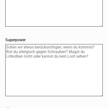
Startseite
Events, Kurse
Anfahrt, Locations
Mitmachen
F.D.A.A.S.
Artikel, News
Superpower
Für Erwachsene
Über uns
Datenschutz
Impressum
English
@Instagram
@LinkedIn