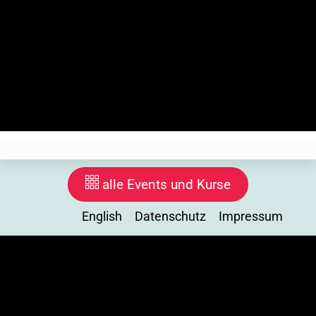
Anmeldung zu Events
Wir realisieren die Eventregistrierung auf unseren eigenen
Server. Wir speichern deine Daten solange das Event
stattfindet, inklusive Nachbereitung. Wenn du dich
abmeldest, löschen wir deine Daten. Ab hier setzen wir
ein technisches Cookie.
alle Events und Kurse
English
Datenschutz
Impressum