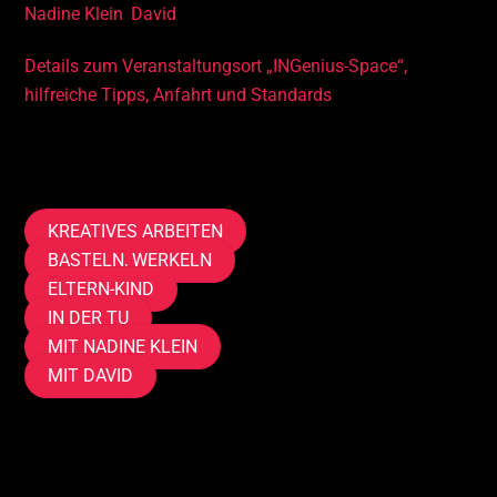
Nadine Klein
,
David
Details zum Veranstaltungsort „INGenius-Space“,
hilfreiche Tipps, Anfahrt und Standards
Tags
KREATIVES ARBEITEN
BASTELN, WERKELN
ELTERN-KIND
IN DER TU
MIT NADINE KLEIN
MIT DAVID
Mitmachen, anmelden