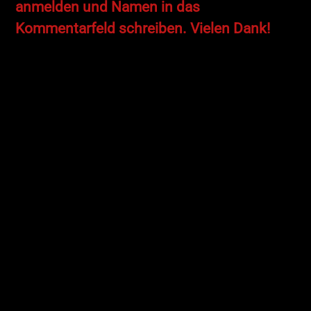
anmelden und Namen in das
Kommentarfeld schreiben. Vielen Dank!
Was macht man mit Plastik, Acrylglas und LEDs?
RICHTIG: eine DIY-Lampe bauen!
Mit Gravierstiften und Multifunktionswerkzeugen
erstellen wir kinderleicht Acrylglas-Lampen.
Das tolle daran ist, dass ihr die Lampe ultimativ
individualisieren könnt: Motivationssprüche, Gedichte,
Motive aller Art und sogar Fotos könnt ihr auf der
Lichtoberfläche anbringen.
Hinweise:
Wir bereiten für euch – wie immer – eine Auswahl an
Motiven und Vorlagen vor. Ihr könnt selbstverständlich