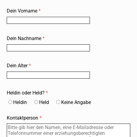
Dein Vorname
*
Dein Nachname
*
Dein Alter
*
Heldin oder Held?
*
Heldin
HeId
Keine Angabe
Startseite
Events, Kurse
Anfahrt, Locations
Kontaktperson
*
Mitmachen
F.D.A.A.S.
Artikel, News
Für Erwachsene
Über uns
Datenschutz