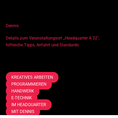
Dich begleitet im Kurs
Dennis
Details zum Veranstaltungsort „Headquarter
A 32″
,
hilfreiche Tipps, Anfahrt und Standards
Tags
KREATIVES ARBEITEN
PROGRAMMIEREN
HANDWERK
E-TECHNIK
IM HEADQUARTER
MIT DENNIS