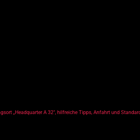
nische Fähigkeiten zu erlernen. Ob beim Basteln, Forschen oder
hen. Entfessle deine Neugierde und werde zur Erfinderin und zu
lemlösekompetenz
jekte
ischen Fähigkeiten
ät
ngsort „Headquarter
A 32″
, hilfreiche Tipps, Anfahrt und Standar