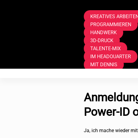
KREATIVES ARBEITE
PROGRAMMIEREN
HANDWERK
3D-DRUCK
TALENTE-MIX
IM HEADQUARTER
MIT DENNIS
Anmeldung,
Power-ID o
Ja, ich mache wieder mit