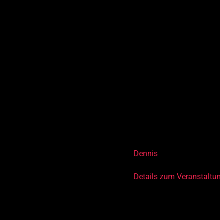
handwerkliche sowie tech
die Freude am Selbermac
Du lernst in diesem Kurs
• Verbessere deine Prob
• Entwicklung eigener Pro
• Verbessere deine techn
• Steigere deine Kreativit
Dich begleitet im Kurs
Dennis
Details zum Veranstaltu
Tags