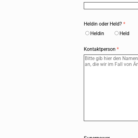
Heldin oder Held?
*
Heldin
HeId
Kontaktperson
*
Startseite
Events, Kurse
Anfahrt, Locations
Mitmachen
F.D.A.A.S.
Artikel, News
Für Erwachsene
Über uns
Datenschutz
Impressum
English
@Instagram
@LinkedIn