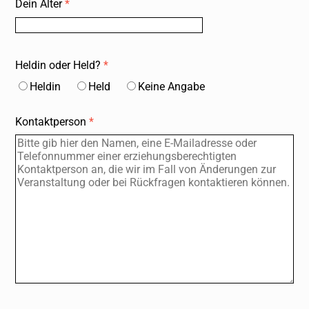
Dein Alter
*
Heldin oder Held?
*
Heldin
HeId
Keine Angabe
Kontaktperson
*
Startseite
Events, Kurse
Anfahrt, Locations
Mitmachen
F.D.A.A.S.
Artikel, News
Für Erwachsene
Über uns
Datenschutz
Impressum
English
@Instagram
@LinkedIn