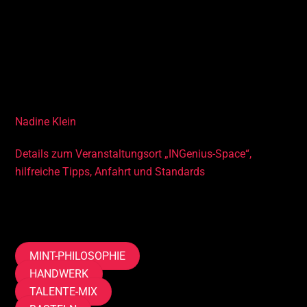
• Deine Talente kennen
• Poster erstellen
• Gedanken visualisieren und präsentieren
• Basteln, Gestalten
Dich begleitet im Kurs
Nadine Klein
Details zum Veranstaltungsort „INGenius-Space“,
hilfreiche Tipps, Anfahrt und Standards
Tags
MINT-PHILOSOPHIE
HANDWERK
TALENTE-MIX