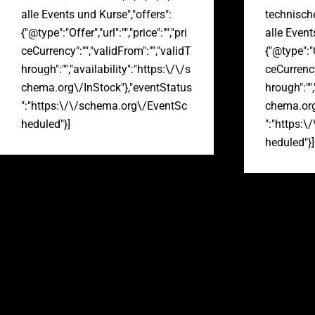
alle Events und Kurse","offers":
technisch
{"@type":"Offer","url":"","price":"","pri
alle Event
ceCurrency":"","validFrom":"","validT
{"@type":"Of
hrough":"","availability":"https:\/\/s
ceCurrency
chema.org\/InStock"},"eventStatus
hrough":"",
":"https:\/\/schema.org\/EventSc
chema.org
heduled"}]
":"https:
heduled"}]