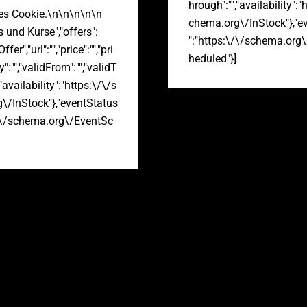
hrough":"","availability":"
es Cookie.\n\n\n\n\n
chema.org\/InStock"},"e
s und Kurse","offers":
":"https:\/\/schema.org
fer","url":"","price":"","pri
heduled"}]
":"","validFrom":"","validT
"availability":"https:\/\/s
\/InStock"},"eventStatus
\/\/schema.org\/EventSc