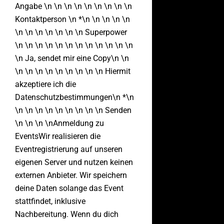
Angabe \n \n \n \n \n \n \n \n \n
Kontaktperson \n *\n \n \n \n \n
\n \n \n \n \n \n \n Superpower
\n \n \n \n \n \n \n \n \n \n \n \n
\n Ja, sendet mir eine Copy\n \n
\n \n \n \n \n \n \n \n \n Hiermit
akzeptiere ich die
Datenschutzbestimmungen\n *\n
\n \n \n \n \n \n \n \n \n Senden
\n \n \n \nAnmeldung zu
EventsWir realisieren die
Eventregistrierung auf unseren
eigenen Server und nutzen keinen
externen Anbieter. Wir speichern
deine Daten solange das Event
stattfindet, inklusive
Nachbereitung. Wenn du dich