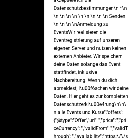
akzeptiere ich die
Datenschutzbestimmungen\n *\n
\n \n \n \n \n \n \n \n \n Senden
\n \n \n \nAnmeldung zu
EventsWir realisieren die
Eventregistrierung auf unseren
eigenen Server und nutzen keinen
externen Anbieter. Wir speichern
deine Daten solange das Event
stattfindet, inklusive
Nachbereitung. Wenn du dich
abmeldest, l\u00f6schen wir deine
Daten. Hier geht es zur kompletten
Datenschutzerkl\u00e4rung\n\n\
n alle Events und Kurse","offers":
{"@type":"Offer","url":"","price":"","pri
ceCurrency":"","validFrom":"","validT
hrough":"","availability":"https:\/\/s