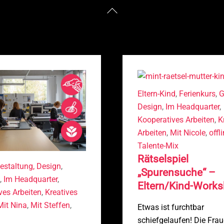
Zurück
nach
oben
Eltern-Kind
,
Ferienkurs
,
G
Design
,
Im Headquarter
,
Kooperatives Arbeiten
,
K
Arbeiten
,
Mit Nicole
,
offl
Talente-Mix
Rätselspiel
estaltung, Design
,
„Spurensuche“ –
,
Im Headquarter
,
Eltern/Kind-Work
ves Arbeiten
,
Kreatives
Mit Nina
,
Mit Steffen
,
Etwas ist furchtbar
schiefgelaufen! Die Frau