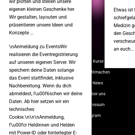
wir plotten und stellen unsere
eigenen kleinen Geschenke her.
Etwas ist 
Wir gestalten, layouten und
schiefgela
präsentieren unsere Ideen und
Medizin g
Konzepte …
den Gesch
verschwun
\nAnmeldung zu EventsWir
an euch…
realisieren die Eventregistrierung
Startseite
Events, Kurse
auf unseren eigenen Server. Wir
speichern deine Daten solange
Anfahrt, Locations
Mitmachen
das Event stattfindet, inklusive
F.D.A.A.S.
Artikel, News
Nachbereitung. Wenn du dich
abmeldest, l\u00f6schen wir deine
Für Erwachsene
Über uns
Daten. Ab hier setzen wir ein
Datenschutz
Impressum
technisches
English
@Instagram
Cookie.\n\n\nAnmeldung,
f\u00fcr Heldinnen und Helden
@LinkedIn
mit Power-ID oder hinterlegter E-