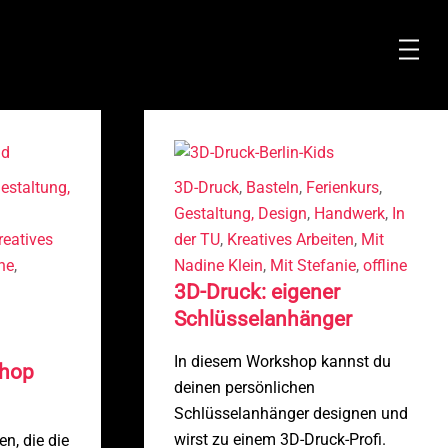
Spei
estaltung,
3D-Druck
,
Basteln
,
Ferienkurs
,
Gestaltung, Design
,
Handwerk
,
In
reatives
der TU
,
Kreatives Arbeiten
,
Mit
ine
,
Nadine Klein
,
Mit Stefanie
,
offline
3D-Druck: eigener
Schlüsselanhänger
In diesem Workshop kannst du
shop
deinen persönlichen
Schlüsselanhänger designen und
wirst zu einem 3D-Druck-Profi.
en, die die