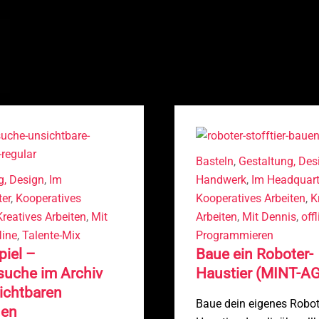
Basteln
,
Gestaltung, Des
g, Design
,
Im
Handwerk
,
Im Headquart
er
,
Kooperatives
Kooperatives Arbeiten
,
K
Kreatives Arbeiten
,
Mit
Arbeiten
,
Mit Dennis
,
off
line
,
Talente-Mix
Programmieren
piel –
Baue ein Roboter-
suche im Archiv
Haustier (MINT-AG
ichtbaren
Baue dein eigenes Robot
nen