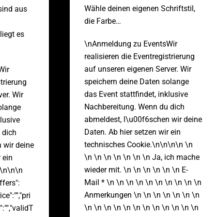
Wähle deinen eigenen Schriftstil,
sind aus
die Farbe…
iegt es
\nAnmeldung zu EventsWir
realisieren die Eventregistrierung
auf unseren eigenen Server. Wir
Wir
speichern deine Daten solange
strierung
das Event stattfindet, inklusive
er. Wir
Nachbereitung. Wenn du dich
olange
abmeldest, l\u00f6schen wir deine
klusive
Daten. Ab hier setzen wir ein
 dich
technisches Cookie.\n\n\n\n \n
 wir deine
\n \n \n \n \n \n \n Ja, ich mache
 ein
wieder mit. \n \n \n \n \n \n E-
n\n\n\n
Mail * \n \n \n \n \n \n \n \n \n \n
ffers":
Anmerkungen \n \n \n \n \n \n \n
ice":"","pri
\n \n \n \n \n \n \n \n \n \n \n \n
:"","validT