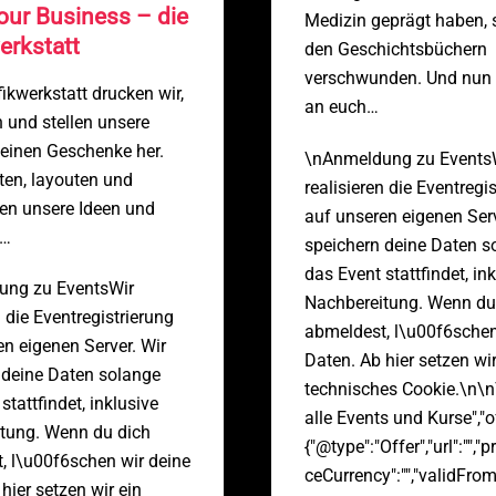
ur Business – die
Medizin geprägt haben, 
erkstatt
den Geschichtsbüchern
verschwunden. Und nun l
fikwerkstatt drucken wir,
an euch…
n und stellen unsere
leinen Geschenke her.
\nAnmeldung zu Events
ten, layouten und
realisieren die Eventregi
ren unsere Ideen und
auf unseren eigenen Serv
 …
speichern deine Daten s
das Event stattfindet, in
ung zu EventsWir
Nachbereitung. Wenn du
n die Eventregistrierung
abmeldest, l\u00f6schen
en eigenen Server. Wir
Daten. Ab hier setzen wir
 deine Daten solange
technisches Cookie.\n\
stattfindet, inklusive
alle Events und Kurse","o
tung. Wenn du dich
{"@type":"Offer","url":"","pr
, l\u00f6schen wir deine
ceCurrency":"","validFrom"
hier setzen wir ein