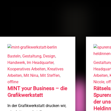
Basteln
,
Gestaltung, Design
,
Handwerk
,
Im Headquarter
,
Gestaltun
Kooperatives Arbeiten
,
Kreatives
Headquart
Arbeiten
,
Mit Nina
,
Mit Steffen
,
Arbeiten
,
offline
Nicole
,
off
MINT your Business – die
Rätsels
Grafikwerkstatt
Spuren
der uns
In der Grafikwerkstatt drucken wir,
Heldin