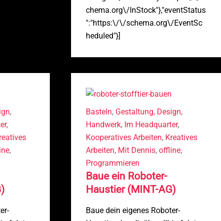
chema.org\/InStock"},"eventStatus
":"https:\/\/schema.org\/EventSc
heduled"}]
ign
,
Basteln
,
Gestaltung, Design
,
er
,
Handwerk
,
Im Headquarter
,
reatives
Kooperatives Arbeiten
,
Kreatives
line
,
Arbeiten
,
Mit Dennis
,
offline
,
Programmieren
Baue ein Roboter-
)
Haustier (MINT-AG)
er-
Baue dein eigenes Roboter-