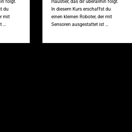
in folgt.
Haustier, das dir überallhin folgt.
st du
In diesem Kurs erschaffst du
r mit
einen kleinen Roboter, der mit
t …
Sensoren ausgestattet ist …