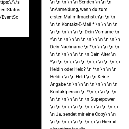
\n \n \n \n \n Senden \n \n \n
https:\/\/s
\nAnmeldung, wenn du zum
ventStatus
ersten Mal mitmachst\n\n \n \n
\/EventSc
\n \n Kontakt-E-Mail * \n \n \n \n
\n \n \n \n \n \n Dein Vorname \n
*\n \n \n \n \n \n \n \n \n \n \n \n
Dein Nachname \n *\n \n \n \n \n
\n \n \n \n \n \n \n Dein Alter \n
*\n \n \n \n \n \n \n \n \n \n \n \n
Heldin oder Held? \n *\n \n \n \n
Heldin \n \n HeId \n \n Keine
Angabe \n \n \n \n \n \n \n \n \n
Kontaktperson \n *\n \n \n \n \n
\n \n \n \n \n \n \n Superpower
\n \n \n \n \n \n \n \n \n \n \n \n
\n Ja, sendet mir eine Copy\n \n
\n \n \n \n \n \n \n \n \n Hiermit