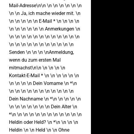
Mail-Adresse\n\n \n \n \n \n \n \n
\n \n Ja, ich mache wieder mit. \n
\n \n \n \n \n E-Mail * \n \n \n \n
\n \n \n \n \n \n Anmerkungen \n
\n \n \n \n \n \n \n \n \n \n \n \n
\n \n \n \n \n \n \n \n \n \n \n
Senden \n \n \n \nAnmeldung,
wenn du zum ersten Mal
mitmachst\n\n \n \n \n \n
Kontakt-E-Mail * \n \n \n \n \n \n
\n \n \n \n Dein Vorname \n *\n
\n \n \n \n \n \n \n \n \n \n \n
Dein Nachname \n *\n \n \n \n \n
\n \n \n \n \n \n \n Dein Alter \n
*\n \n \n \n \n \n \n \n \n \n \n \n
Heldin oder Held? \n *\n \n \n \n
Heldin \n \n HeId \n \n Ohne