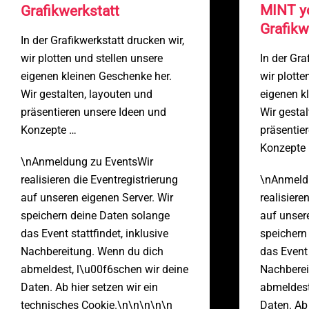
MINT yo
Grafikwerkstatt
Grafikw
In der Grafikwerkstatt drucken wir,
wir plotten und stellen unsere
In der Gra
eigenen kleinen Geschenke her.
wir plotte
Wir gestalten, layouten und
eigenen k
präsentieren unsere Ideen und
Wir gestal
Konzepte …
präsentie
Konzepte
\nAnmeldung zu EventsWir
realisieren die Eventregistrierung
\nAnmeld
auf unseren eigenen Server. Wir
realisiere
speichern deine Daten solange
auf unser
das Event stattfindet, inklusive
speichern
Nachbereitung. Wenn du dich
das Event 
abmeldest, l\u00f6schen wir deine
Nachberei
Daten. Ab hier setzen wir ein
abmeldest
technisches Cookie.\n\n\n\n\n
Daten. Ab 