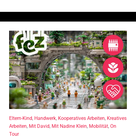
Eltern-Kind
,
Handwerk
,
Kooperatives Arbeiten
,
Kreatives
Arbeiten
,
Mit David
,
Mit Nadine Klein
,
Mobilität
,
On
Tour