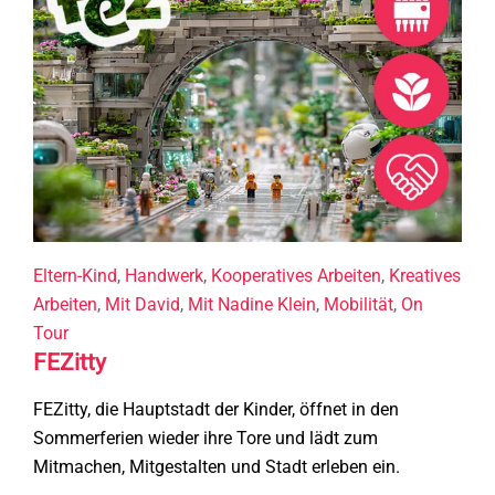
Eltern-Kind
,
Handwerk
,
Kooperatives Arbeiten
,
Kreatives
Arbeiten
,
Mit David
,
Mit Nadine Klein
,
Mobilität
,
On
Tour
FEZitty
FEZitty, die Hauptstadt der Kinder, öffnet in den
Sommerferien wieder ihre Tore und lädt zum
Mitmachen, Mitgestalten und Stadt erleben ein.