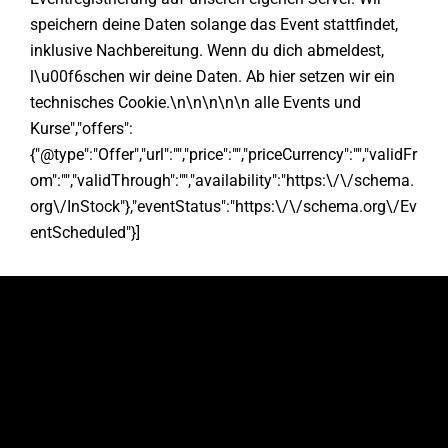
speichern deine Daten solange das Event stattfindet,
inklusive Nachbereitung. Wenn du dich abmeldest,
l\u00f6schen wir deine Daten. Ab hier setzen wir ein
technisches Cookie.\n\n\n\n\n alle Events und
Kurse","offers":
{"@type":"Offer","url":"","price":"","priceCurrency":"","validFr
om":"","validThrough":"","availability":"https:\/\/schema.
org\/InStock"},"eventStatus":"https:\/\/schema.org\/Ev
entScheduled"}]