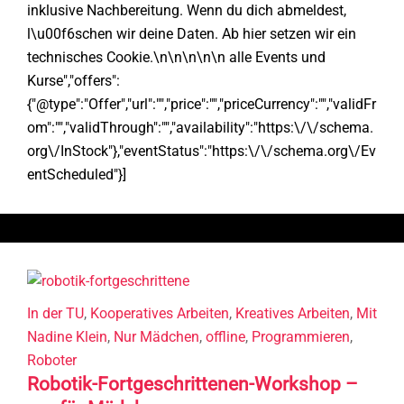
inklusive Nachbereitung. Wenn du dich abmeldest,
Impressum
English
@Instagram
@LinkedIn
l\u00f6schen wir deine Daten. Ab hier setzen wir ein
technisches Cookie.\n\n\n\n\n alle Events und
Kurse","offers":
{"@type":"Offer","url":"","price":"","priceCurrency":"","validFr
om":"","validThrough":"","availability":"https:\/\/schema.
org\/InStock"},"eventStatus":"https:\/\/schema.org\/Ev
entScheduled"}]
In der TU
,
Kooperatives Arbeiten
,
Kreatives Arbeiten
,
Mit
Nadine Klein
,
Nur Mädchen
,
offline
,
Programmieren
,
Roboter
Robotik-Fortgeschrittenen-Workshop –