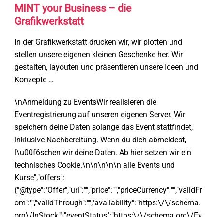
MINT your Business – die
Grafikwerkstatt
In der Grafikwerkstatt drucken wir, wir plotten und
stellen unsere eigenen kleinen Geschenke her. Wir
gestalten, layouten und präsentieren unsere Ideen und
Konzepte …
\nAnmeldung zu EventsWir realisieren die
Eventregistrierung auf unseren eigenen Server. Wir
speichern deine Daten solange das Event stattfindet,
inklusive Nachbereitung. Wenn du dich abmeldest,
l\u00f6schen wir deine Daten. Ab hier setzen wir ein
technisches Cookie.\n\n\n\n\n alle Events und
Kurse","offers":
{"@type":"Offer","url":"","price":"","priceCurrency":"","validFr
om":"","validThrough":"","availability":"https:\/\/schema.
org\/InStock"},"eventStatus":"https:\/\/schema.org\/Ev