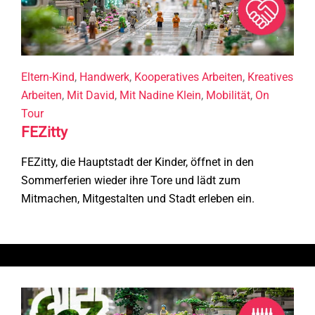
Eltern-Kind
,
Handwerk
,
Kooperatives Arbeiten
,
Kreatives
Arbeiten
,
Mit David
,
Mit Nadine Klein
,
Mobilität
,
On
Tour
FEZitty
FEZitty, die Hauptstadt der Kinder, öffnet in den
Sommerferien wieder ihre Tore und lädt zum
Mitmachen, Mitgestalten und Stadt erleben ein.