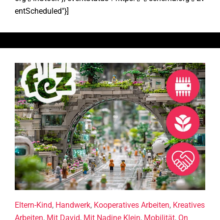
entScheduled"}]
Eltern-Kind
,
Handwerk
,
Kooperatives Arbeiten
,
Kreatives
Arbeiten
,
Mit David
,
Mit Nadine Klein
,
Mobilität
,
On