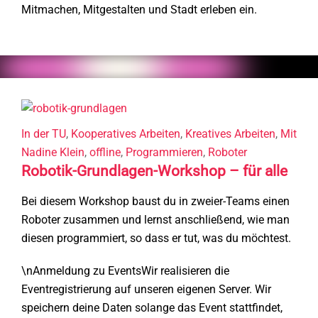
Mitmachen, Mitgestalten und Stadt erleben ein.
In der TU
,
Kooperatives Arbeiten
,
Kreatives Arbeiten
,
Mit
Nadine Klein
,
offline
,
Programmieren
,
Roboter
Robotik-Grundlagen-Workshop – für alle
Bei diesem Workshop baust du in zweier-Teams einen
Roboter zusammen und lernst anschließend, wie man
diesen programmiert, so dass er tut, was du möchtest.
Startseite
Events, Kurse
Anfahrt, Locations
\nAnmeldung zu EventsWir realisieren die
Mitmachen
F.D.A.A.S.
Artikel, News
Eventregistrierung auf unseren eigenen Server. Wir
Für Erwachsene
Über uns
Datenschutz
speichern deine Daten solange das Event stattfindet,