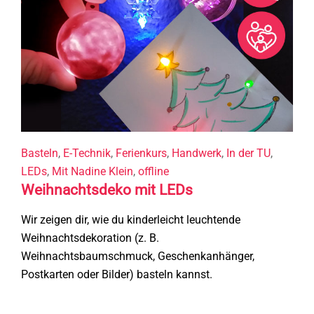
Basteln
,
E-Technik
,
Ferienkurs
,
Handwerk
,
In der TU
,
LEDs
,
Mit Nadine Klein
,
offline
Weihnachtsdeko mit LEDs
Wir zeigen dir, wie du kinderleicht leuchtende
Weihnachtsdekoration (z. B.
Weihnachtsbaumschmuck, Geschenkanhänger,
Postkarten oder Bilder) basteln kannst.