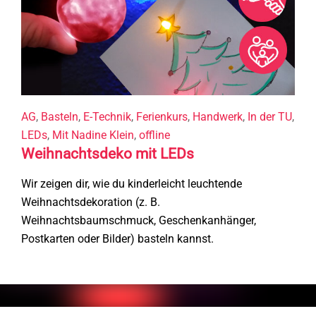
AG
,
Basteln
,
E-Technik
,
Ferienkurs
,
Handwerk
,
In der TU
,
LEDs
,
Mit Nadine Klein
,
offline
Weihnachtsdeko mit LEDs
Wir zeigen dir, wie du kinderleicht leuchtende
Weihnachtsdekoration (z. B.
Weihnachtsbaumschmuck, Geschenkanhänger,
Postkarten oder Bilder) basteln kannst.