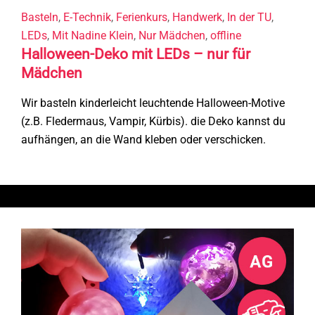
Basteln
,
E-Technik
,
Ferienkurs
,
Handwerk
,
In der TU
,
LEDs
,
Mit Nadine Klein
,
Nur Mädchen
,
offline
Halloween-Deko mit LEDs – nur für
Mädchen
Wir basteln kinderleicht leuchtende Halloween-Motive
(z.B. Fledermaus, Vampir, Kürbis). die Deko kannst du
aufhängen, an die Wand kleben oder verschicken.