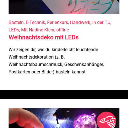
Basteln
,
E-Technik
,
Ferienkurs
,
Handwerk
,
In der TU
,
LEDs
,
Mit Nadine Klein
,
offline
Weihnachtsdeko mit LEDs
Wir zeigen dir, wie du kinderleicht leuchtende
Weihnachtsdekoration (z. B.
Weihnachtsbaumschmuck, Geschenkanhänger,
Postkarten oder Bilder) basteln kannst.