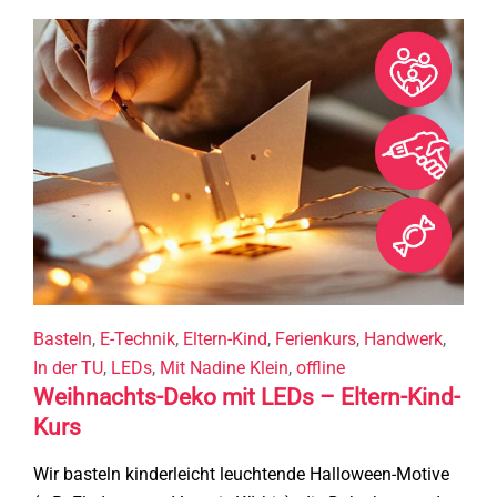
Startseite
Events, Kurse
Anfahrt, Locations
Mitmachen
F.D.A.A.S.
Artikel, News
Für Erwachsene
Über uns
Datenschutz
Impressum
English
@Instagram
@LinkedIn
Basteln
,
E-Technik
,
Eltern-Kind
,
Ferienkurs
,
Handwerk
,
In der TU
,
LEDs
,
Mit Nadine Klein
,
offline
Weihnachts-Deko mit LEDs – Eltern-Kind-
Kurs
Wir basteln kinderleicht leuchtende Halloween-Motive