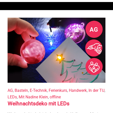
AG
,
Basteln
,
E-Technik
,
Ferienkurs
,
Handwerk
,
In der TU
,
LEDs
,
Mit Nadine Klein
,
offline
Weihnachtsdeko mit LEDs