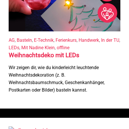
AG
,
Basteln
,
E-Technik
,
Ferienkurs
,
Handwerk
,
In der TU
,
LEDs
,
Mit Nadine Klein
,
offline
Weihnachtsdeko mit LEDs
Wir zeigen dir, wie du kinderleicht leuchtende
Weihnachtsdekoration (z. B.
Weihnachtsbaumschmuck, Geschenkanhänger,
Postkarten oder Bilder) basteln kannst.