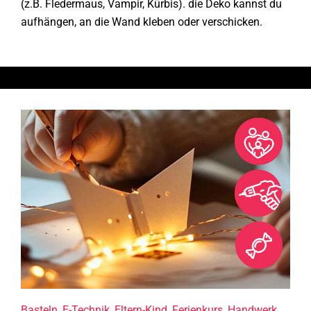
(z.B. Fledermaus, Vampir, Kürbis). die Deko kannst du
aufhängen, an die Wand kleben oder verschicken.
Basteln
,
E-Technik
,
Eltern-Kind
,
Ferienkurs
,
Handwerk
,