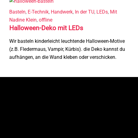
Basteln
,
E-Technik
,
Handwerk
,
In der TU
,
LEDs
,
Mit
Nadine Klein
,
offline
Halloween-Deko mit LEDs
Wir basteln kinderleicht leuchtende Halloween-Motive
(z.B. Fledermaus, Vampir, Kürbis). die Deko kannst du
aufhängen, an die Wand kleben oder verschicken.