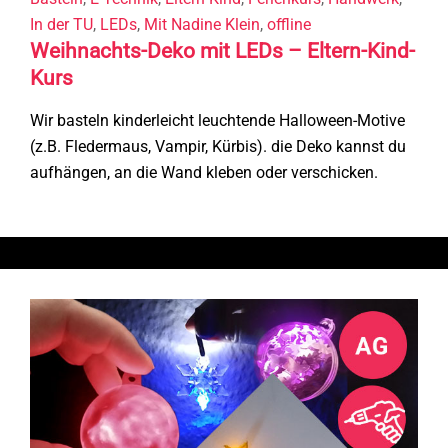
In der TU
,
LEDs
,
Mit Nadine Klein
,
offline
Weihnachts-Deko mit LEDs – Eltern-Kind-
Kurs
Wir basteln kinderleicht leuchtende Halloween-Motive
(z.B. Fledermaus, Vampir, Kürbis). die Deko kannst du
aufhängen, an die Wand kleben oder verschicken.